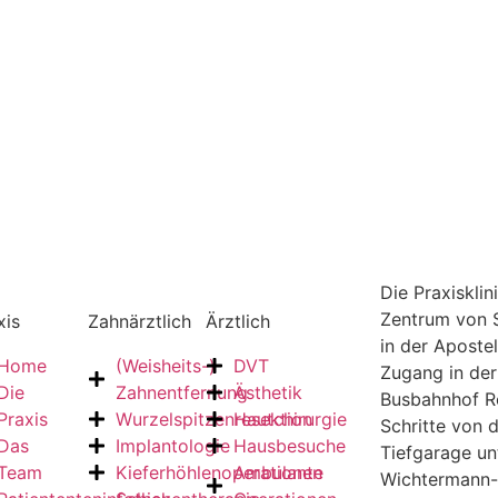
Die Praxisklin
Zentrum von S
xis
Zahnärztlich
Ärztlich
in der Aposte
Home
(Weisheits-)
DVT
Zugang in de
Die
Zahnentfernung
Ästhetik
Busbahnhof R
Praxis
Wurzelspitzenresektion
Hautchirurgie
Schritte von d
Das
Implantologie
Hausbesuche
Tiefgarage un
Team
Kieferhöhlenoperationen
Ambulante
Wichtermann-