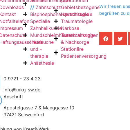
Patiententeninfothek
Schienentherapie
Operationen
Wir freuen uns
Downloads
//
Zahnschutz
Gebietsbezogene
begrüßen zu d
Kontakt
Bisphosphonatsprechstunde
Hautchirugie
Notfalltelefon
Spezielle
Traumatologie
Impressum
Zahnheilkunde
Narkose
Datenschutz
Mundschleimhauterkrankungen
Tumorchirurgie
Haftungsausschluss
Herdsuche
& Nachsorge
und -
Stationäre
therapie
Patientenversorgung
Anästhesie
0 9721 - 23 4 23
info@mkg-sw.de
Anschrift
Apostelgasse 7 & Manggasse 10
97421 Schweinfurt
chlung von KreativWerk